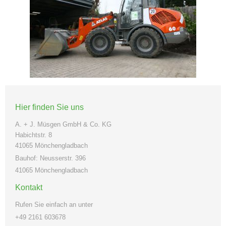
Hier finden Sie uns
A. + J. Müsgen GmbH & Co. KG
Habichtstr. 8
41065 Mönchengladbach
Bauhof: Neusserstr. 396
41065 Mönchengladbach
Kontakt
Rufen Sie einfach an unter
+49 2161 603678